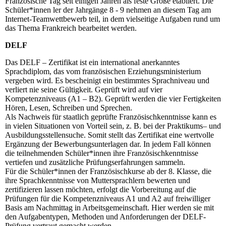
Französische Tag seit einigen Jahren als feste Größe etabliert. Die
Schüler*innen ler der Jahrgänge 8 - 9 nehmen an diesem Tag am
Internet-Teamwettbewerb teil, in dem vielseitige Aufgaben rund um
das Thema Frankreich bearbeitet werden.
DELF
Das DELF – Zertifikat ist ein international anerkanntes
Sprachdiplom, das vom französischen Erziehungsministerium
vergeben wird. Es bescheinigt ein bestimmtes Sprachniveau und
verliert nie seine Gültigkeit. Geprüft wird auf vier
Kompetenzniveaus (A1 – B2). Geprüft werden die vier Fertigkeiten
Hören, Lesen, Schreiben und Sprechen.
Als Nachweis für staatlich geprüfte Französischkenntnisse kann es
in vielen Situationen von Vorteil sein, z. B. bei der Praktikums– und
Ausbildungsstellensuche. Somit stellt das Zertifikat eine wertvolle
Ergänzung der Bewerbungsunterlagen dar. In jedem Fall können
die teilnehmenden Schüler*innen ihre Französischkenntnisse
vertiefen und zusätzliche Prüfungserfahrungen sammeln.
Für die Schüler*innen der Französischkurse ab der 8. Klasse, die
ihre Sprachkenntnisse von Muttersprachlern bewerten und
zertifizieren lassen möchten, erfolgt die Vorbereitung auf die
Prüfungen für die Kompetenzniveaus A1 und A2 auf freiwilliger
Basis am Nachmittag in Arbeitsgemeinschaft. Hier werden sie mit
den Aufgabentypen, Methoden und Anforderungen der DELF-
Prüfung vertraut gemacht werden.