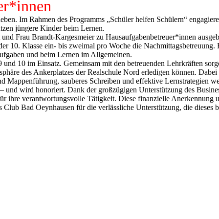
er*innen
ben. Im Rahmen des Programms „Schüler helfen Schülern“ engagieren 
ützen jüngere Kinder beim Lernen.
ht und Frau Brandt-Kargesmeier zu Hausaufgabenbetreuer*innen ausgeb
er 10. Klasse ein- bis zweimal pro Woche die Nachmittagsbetreuung. Hi
aufgaben und beim Lernen im Allgemeinen.
9 und 10 im Einsatz. Gemeinsam mit den betreuenden Lehrkräften sorge
phäre des Ankerplatzes der Realschule Nord erledigen können. Dabei 
 Mappenführung, sauberes Schreiben und effektive Lernstrategien werde
 – und wird honoriert. Dank der großzügigen Unterstützung des Busin
r ihre verantwortungsvolle Tätigkeit. Diese finanzielle Anerkennung un
 Club Bad Oeynhausen für die verlässliche Unterstützung, die dieses 