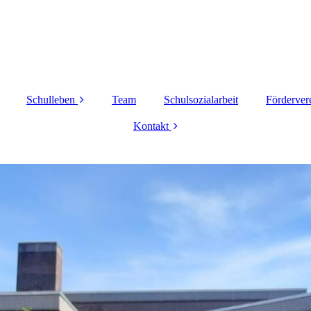
Schulleben
Team
Schulsozialarbeit
Förderver
offener Ganztag
Kontakt
SV
Impressum
Cafeteria
Datenschutz
Busbegleitung
Bücherei
Bewegte Pause
Cyberscouts
Berufsberatung