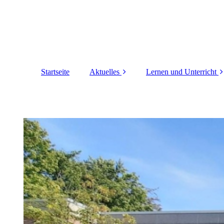
Startseite
Aktuelles
Lernen und Unterricht
Elternbriefe
Leistungsbewertung
Schulleben
Inklusion
Erziehungskonzept
Deutsches
Sprachdiplom DSD
LRS-Förderung
Wahlpflichtfächer
Langzeitpraktikum