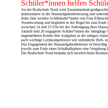
Schüler*innen helfen Schül
An der Realschule Nord wird Zusammenhalt großgeschrie
insbesondere in der Hausaufgabenbetreuung und unterst
Jedes Jahr werden Achtklässler*innen von Frau Eilbrac
Verantwortung und begleiten in der Regel bis zum Ende d
zwischen 14 und 15 Uhr bei der Anfertigung ihrer Haus
Aktuell sind 20 engagierte Schüler*innen der Jahrgänge 
angemeldeten Kinder ihre Aufgaben in der ruhigen Atmos
auch wichtige Lernkompetenzen wie ordentliche Heft- und
Das Engagement der Hausaufgabenbetreuer ist freiwillig
jeweils zum Ende eines Schulhalbjahres eine Vergütung fü
Die Realschule Nord bedankt sich herzlich beim Business