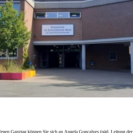
Schule ohne
Rassismus
Streitschlichtung
Schulsanitätsdienst
Klassenfahrten
Schulgarten
Kultur und Schule
Bläserklasse
Schulmannschaften
fenen Ganztag können Sie sich an Angela Goncalves (päd. Leitung der