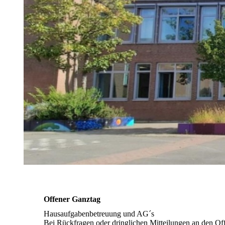
Wettbewerbe
Herkunftssprachlicher
Unterricht
Methoden-/
Medienkonzept
Offener Ganztag
Hausaufgabenbetreuung und AG´s
Bei Rückfragen oder dringlichen Mitteilungen an den Of