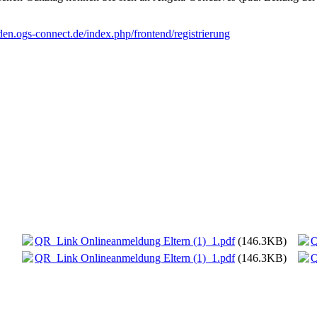
den.ogs-connect.de/index.php/frontend/registrierung
QR_Link Onlineanmeldung Eltern (1)_1.pdf
(146.3KB)
Q
QR_Link Onlineanmeldung Eltern (1)_1.pdf
(146.3KB)
Q