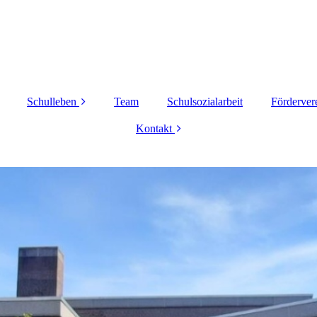
Schulleben
Team
Schulsozialarbeit
Förderver
offener Ganztag
Kontakt
SV
Impressum
Cafeteria
Datenschutz
Busbegleitung
Bücherei
Bewegte Pause
Cyberscouts
Berufsberatung