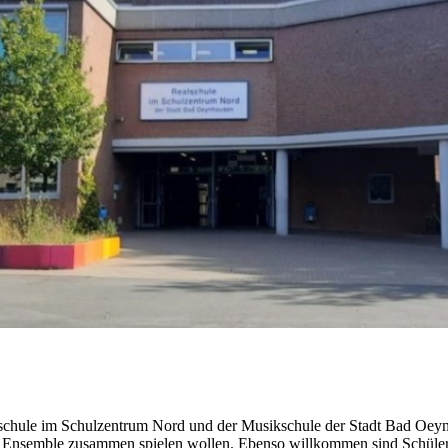
Schule ohne
Rassismus
Streitschlichtung
Schulsanitätsdienst
Klassenfahrten
Schulgarten
Kultur und Schule
Bläserklasse
Schulmannschaften
lschule im Schulzentrum Nord und der Musikschule der Stadt Bad Oeynh
m Ensemble zusammen spielen wollen. Ebenso willkommen sind Schüler*i