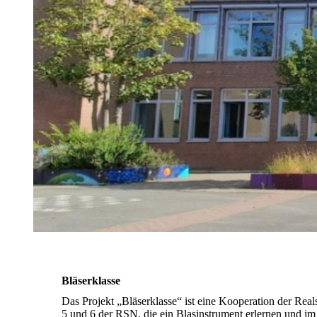
Wettbewerbe
Herkunftssprachlicher
Unterricht
Methoden-/
Medienkonzept
Bläserklasse
Das Projekt „Bläserklasse“ ist eine Kooperation der Rea
5 und 6 der RSN, die ein Blasinstrument erlernen und i