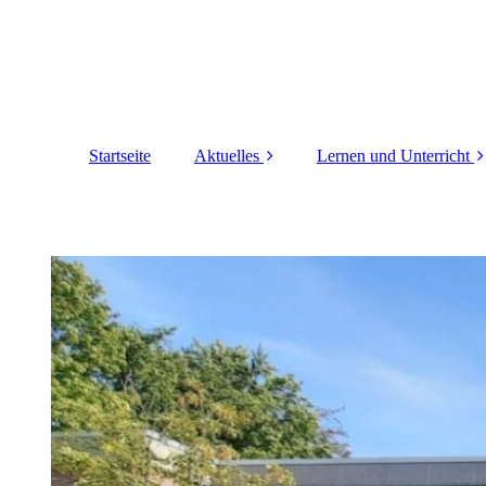
Startseite
Aktuelles
Lernen und Unterricht
Elternbriefe
Leistungsbewertung
Schulleben
Inklusion
Erziehungskonzept
Deutsches
Sprachdiplom DSD
LRS-Förderung
Wahlpflichtfächer
Langzeitpraktikum