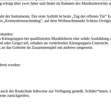
g erfolgt über zwei Jahre und findet im Rahmen des Musikunterrichts am
l der Instrumente. Der erste Auftritt ist beim „Tag der offenen Tür“ 
. beim „Kennenlernnachmittag“, auf dem Weihnachtsmarkt Schloss Ovelgön
sstunden:
in Kleingruppen bei qualifizierten Musiklehrern eine solide Ausbildung
d oder Geige) teil, erhalten sie vertiefenden Kleingruppen-Unterricht.
an das Gelernte im Zusammenspiel mit anderen umgesetzt.
lernt werden:
ch der Realschule leihweise zur Verfügung gestellt. Schüler*innen, di
ente zurückgreifen.