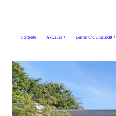
Startseite
Aktuelles
Lernen und Unterricht
Elternbriefe
Leistungsbewertung
Schulleben
Inklusion
Erziehungskonzept
Deutsches
Sprachdiplom DSD
LRS-Förderung
Wahlpflichtfächer
Langzeitpraktikum