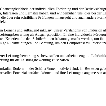
 Chancengleichheit, der individuellen Förderung und der Berücksichtig
n, Interessen und Lernstile haben, und wir bemühen uns, dies bei der 
n, die über rein schriftliche Prüfungen hinausgeht und auch andere Fo
ießt.
n Lernens und aufbauend inklusiv. Unser Verständnis von Inklusion al
istungsbewertung als Ausgangsposition für eine individuelle Förderu
ten Kriterien, die den Schüler*innen bekannt gemacht werden, um ihnen
ßige Rückmeldungen und Beratung, um den Lernprozess zu unterstützen
nserer Leistungsbewertung sicherzustellen und arbeiten eng mit Lehrkrä
tung für die Leistungsbewertung zu schaffen.
nkultur fördern, in der Schüler*innen motiviert sind, ihr Bestes zu geb
ihr volles Potenzial entfalten können und ihre Leistungen angemessen 