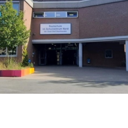
Schule ohne
Rassismus
Streitschlichtung
Schulsanitätsdienst
Klassenfahrten
Schulgarten
Kultur und Schule
Bläserklasse
Schulmannschaften