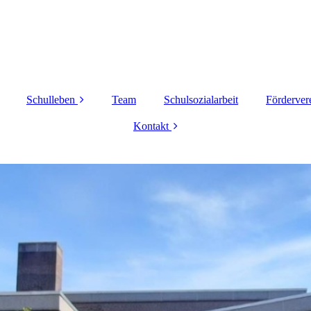
Schulleben
Team
Schulsozialarbeit
Förderver
offener Ganztag
Kontakt
SV
Impressum
Cafeteria
Datenschutz
Busbegleitung
Bücherei
Bewegte Pause
Cyberscouts
Berufsberatung