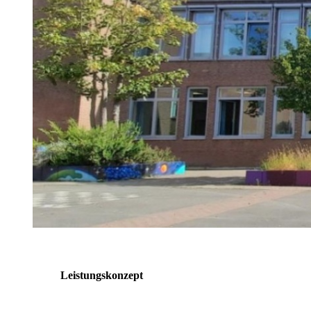
Wettbewerbe
Herkunftssprachlicher
Unterricht
Methoden-/
Medienkonzept
Leistungskonzept